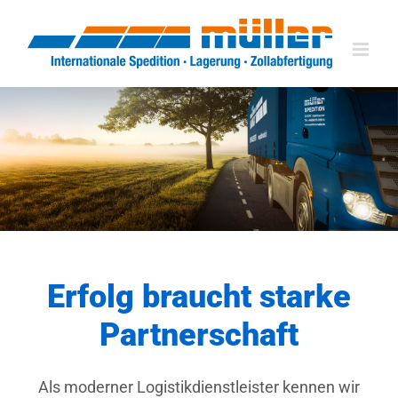
Zum
Inhalt
springen
Erfolg braucht starke
Partnerschaft
Als moderner Logistikdienstleister kennen wir